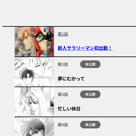
第1話
新人サラリーマン初出勤！
第2話
非公開
夢にむかって
第3話
非公開
忙しい休日
第4話
非公開