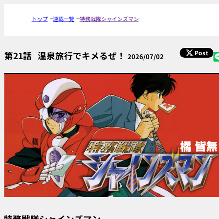
トップ
連載一覧
特務戦隊シャインズマン
Post
第21話
温泉旅行でキメるぜ！
2026/07/02
特務戦隊シャインズマン