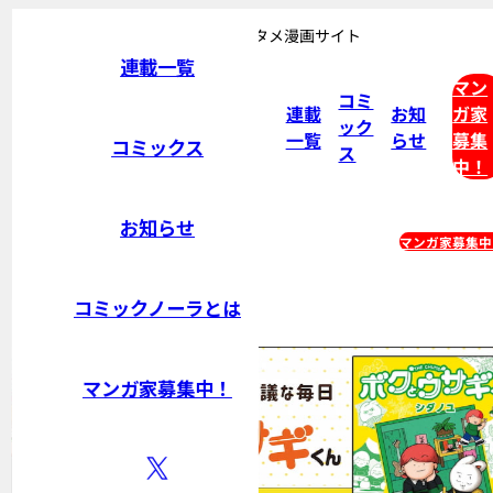
おもしろさ無限大。Gakken発エンタメ漫画サイト
連載一覧
マン
コミ
連載
お知
ガ家
ック
一覧
らせ
募集
コミックス
ス
中！
お知らせ
連載一覧
コミックス
マンガ家募集中
コミックノーラとは
ノーラコミックス トップページ
マンガ家募集中！