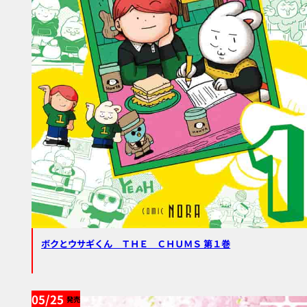
ボクとウサギくん ＴＨＥ ＣＨＵＭＳ 第１巻
05/25