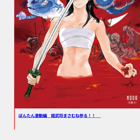
ぼんたん激動編 姫武将まさむね参る！！