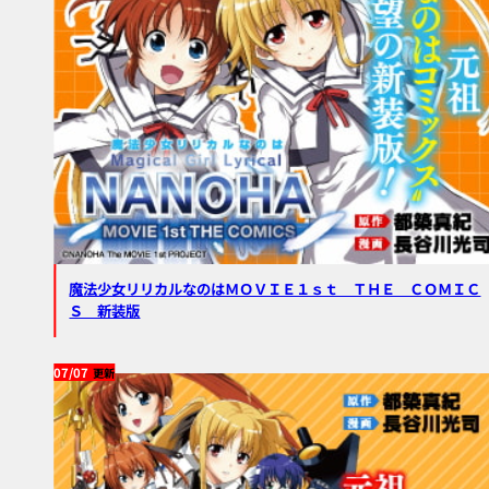
魔法少女リリカルなのはＭＯＶＩＥ１ｓｔ ＴＨＥ ＣＯＭＩＣ
Ｓ 新装版
07/07