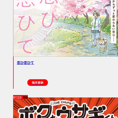
恋ひ恋ひて
隔月更新
07/23