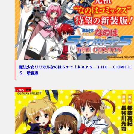
魔法少女リリカルなのはＳｔｒｉｋｅｒＳ ＴＨＥ ＣＯＭＩＣ
Ｓ 新装版
07/05