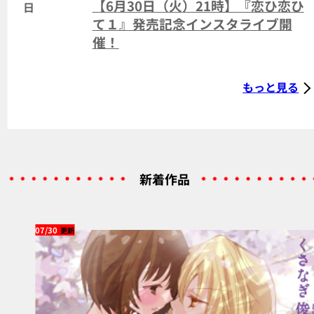
【6月30日（火）21時】『恋ひ恋ひ
日
て１』発売記念インスタライブ開
催！
もっと見る
新着作品
07/30