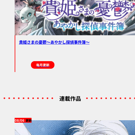
貴姫さまの憂鬱～あやかし探偵事件簿～
毎月更新
連載作品
08/06