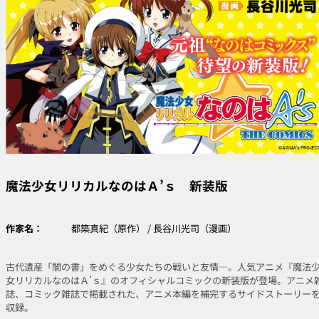
魔法少女リリカルなのはＡ’ｓ 新装版
作家名：
都築真紀（原作） / 長谷川光司（漫画）
古代遺産「闇の書」をめぐる少女たちの戦いと友情―。人気アニメ『魔法
女リリカルなのはＡ’ｓ』のオフィシャルコミックの新装版が登場。アニメ
誌、コミック雑誌で掲載された、アニメ本編を補完するサイドストーリー
収録。