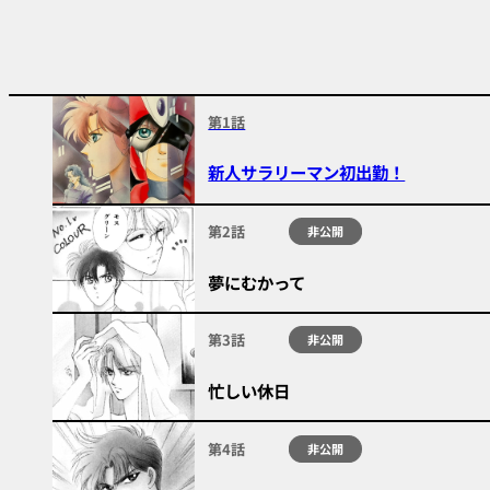
第1話
新人サラリーマン初出勤！
第2話
非公開
夢にむかって
第3話
非公開
忙しい休日
第4話
非公開