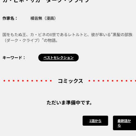
作家名：
橘皆無（漫画）
国をもたぬ王、カ・ビネのⅡ世であるレトルトと、彼が率いる“黒髪の部族
（ダーク・クライブ）”の物語。
キーワード：
ベストセレクション
コミックス
ただいま準備中です。
1話から
最新話か
ら