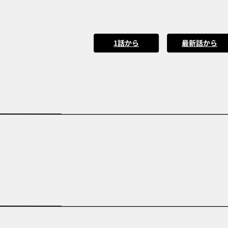
1話から
最新話から