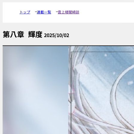
トップ
連載一覧
雲上楼閣綺談
第八章
輝度
2025/10/02