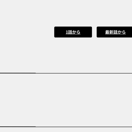
1話から
最新話から