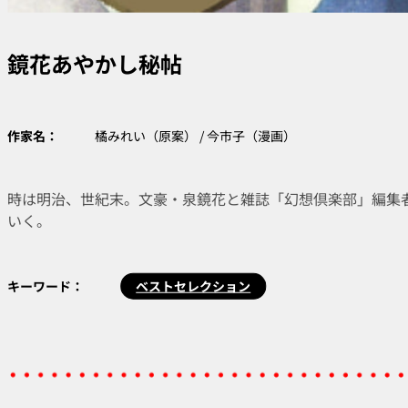
鏡花あやかし秘帖
作家名：
橘みれい（原案） / 今市子（漫画）
時は明治、世紀末。文豪・泉鏡花と雑誌「幻想倶楽部」編集
いく。
キーワード：
ベストセレクション