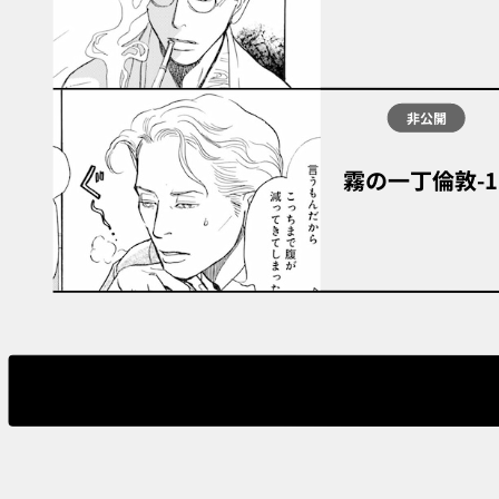
非公開
霧の一丁倫敦-1