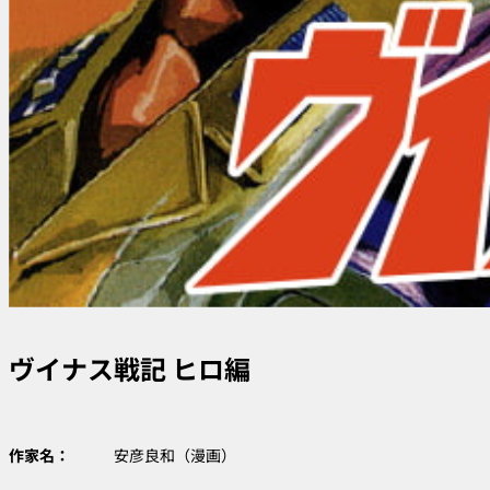
ヴイナス戦記 ヒロ編
作家名：
安彦良和（漫画）