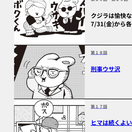
クジラは愉快な
7/31(金)か
第１８話
刑事ウサ沢
第１７話
ヒマは続くよい