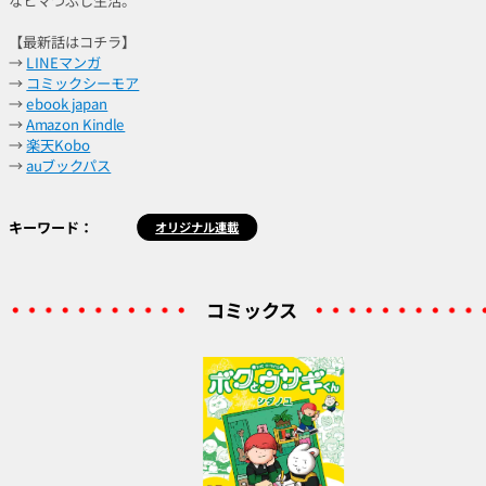
なヒマつぶし生活。
【最新話はコチラ】
→
LINEマンガ
→
コミックシーモア
→
ebook japan
→
Amazon Kindle
→
楽天Kobo
→
auブックパス
キーワード：
オリジナル連載
コミックス