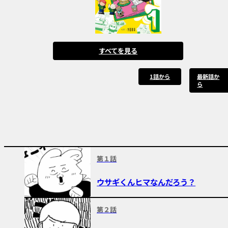
すべてを見る
1話から
最新話か
ら
第１話
ウサギくんヒマなんだろう？
第２話