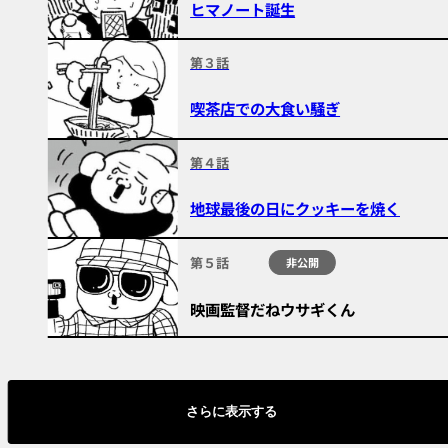
ヒマノート誕生
第３話
喫茶店での大食い騒ぎ
第４話
地球最後の日にクッキーを焼く
第５話
非公開
映画監督だねウサギくん
さらに表示する