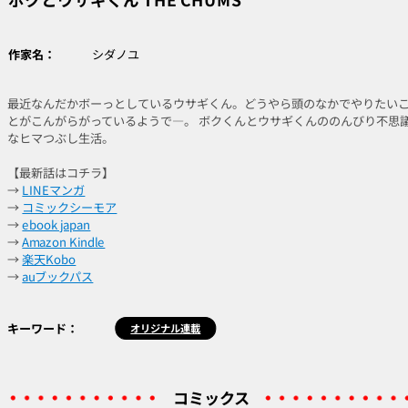
作家名：
シダノユ
最近なんだかボーっとしているウサギくん。どうやら頭のなかでやりたい
とがこんがらがっているようで―。 ボクくんとウサギくんののんびり不思
なヒマつぶし生活。
【最新話はコチラ】
→
LINEマンガ
→
コミックシーモア
→
ebook japan
→
Amazon Kindle
→
楽天Kobo
→
auブックパス
キーワード：
オリジナル連載
コミックス