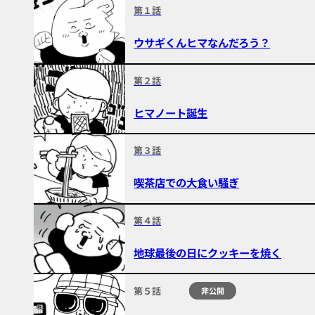
第１話
ウサギくんヒマなんだろう？
第２話
ヒマノート誕生
第３話
喫茶店での大食い騒ぎ
第４話
地球最後の日にクッキーを焼く
第５話
非公開