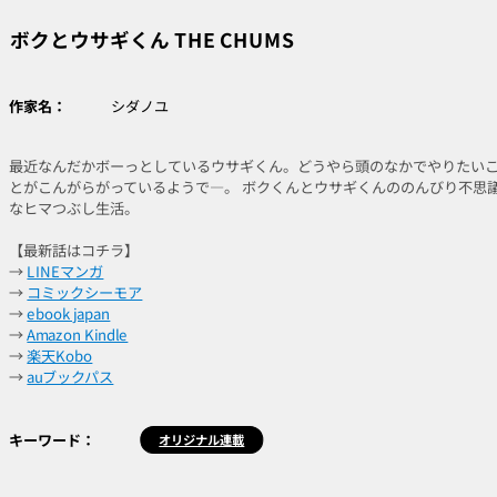
ボクとウサギくん THE CHUMS
作家名：
シダノユ
最近なんだかボーっとしているウサギくん。どうやら頭のなかでやりたい
とがこんがらがっているようで―。 ボクくんとウサギくんののんびり不思
なヒマつぶし生活。
【最新話はコチラ】
→
LINEマンガ
→
コミックシーモア
→
ebook japan
→
Amazon Kindle
→
楽天Kobo
→
auブックパス
キーワード：
オリジナル連載