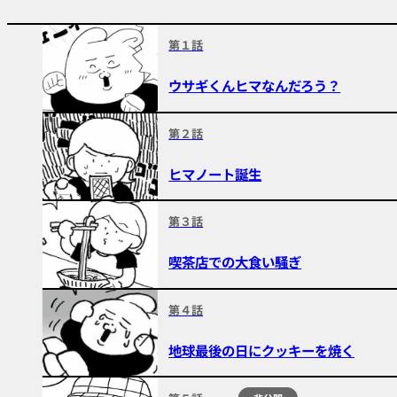
第１話
ウサギくんヒマなんだろう？
第２話
ヒマノート誕生
第３話
喫茶店での大食い騒ぎ
第４話
地球最後の日にクッキーを焼く