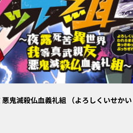
友 悪鬼滅殺仏血義礼組 （よろしくいせかい