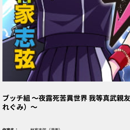
ブッチ組 ～夜露死苦異世界 我等真武親
れぐみ）～
作家名：
林家志弦（漫画）