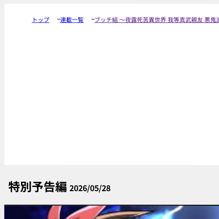
トップ
連載一覧
ブッチ組 ～夜露死苦異世界 我等真武親友 悪
特別予告編
2026/05/28