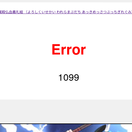
鬼滅殺仏血義礼組 （よろしくいせかい われらまぶだち あっきめっさつぶっちぎれぐみ