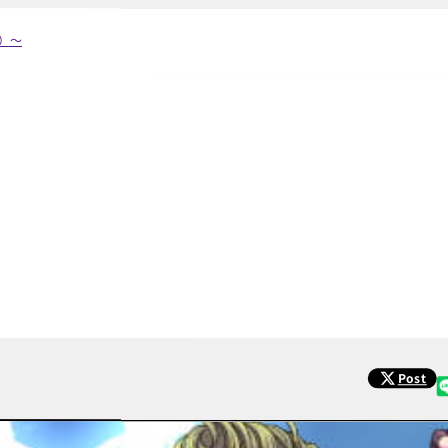
）～
Post