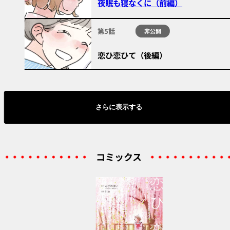
夜眠も寝なくに（前編）
第5話
非公開
恋ひ恋ひて（後編）
さらに表示する
コミックス