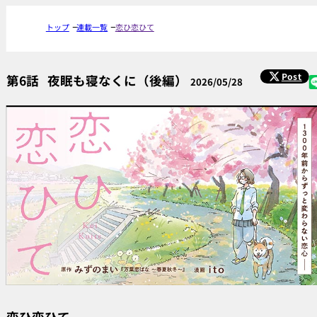
トップ
連載一覧
恋ひ恋ひて
Post
第6話
夜眠も寝なくに（後編）
2026/05/28
恋ひ恋ひて