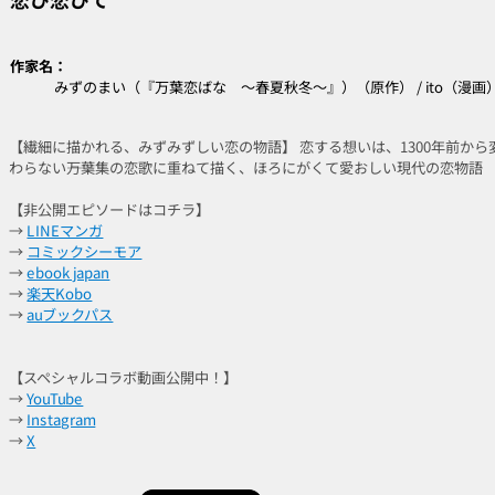
作家名：
みずのまい（『万葉恋ばな ～春夏秋冬～』）（原作） / ito（漫画
【繊細に描かれる、みずみずしい恋の物語】 恋する想いは、1300年前から
わらない――万葉集の恋歌に重ねて描く、ほろにがくて愛おしい現代の恋物語
【非公開エピソードはコチラ】
→
LINEマンガ
→
コミックシーモア
→
ebook japan
→
楽天Kobo
→
auブックパス
【スペシャルコラボ動画公開中！】
→
YouTube
→
Instagram
→
X