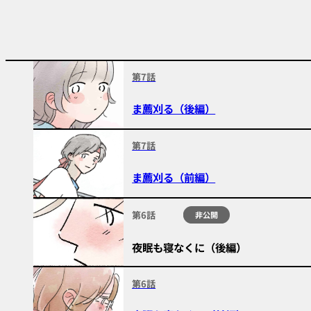
第7話
ま薦刈る（後編）
第7話
ま薦刈る（前編）
第6話
非公開
夜眠も寝なくに（後編）
第6話