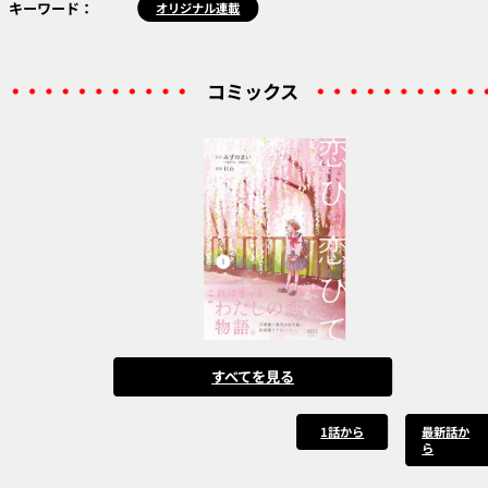
キーワード：
オリジナル連載
コミックス
すべてを見る
1話から
最新話か
ら