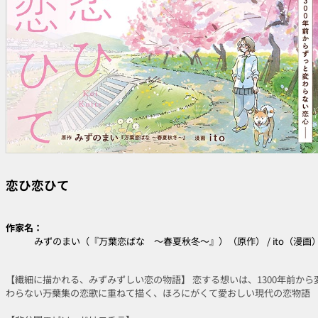
恋ひ恋ひて
作家名：
みずのまい（『万葉恋ばな ～春夏秋冬～』）（原作） / ito（漫画
【繊細に描かれる、みずみずしい恋の物語】 恋する想いは、1300年前から
わらない――万葉集の恋歌に重ねて描く、ほろにがくて愛おしい現代の恋物語