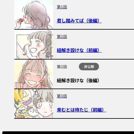
第1話
君し踏みてば（後編）
第2話
紐解き設けな（前編）
第2話
非公開
紐解き設けな（後編）
第3話
来むとは待たじ（前編）