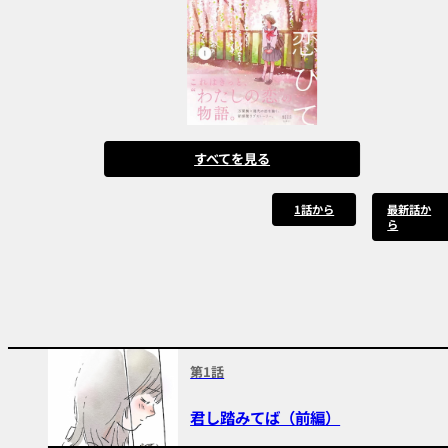
すべてを見る
1話から
最新話か
ら
第1話
君し踏みてば（前編）