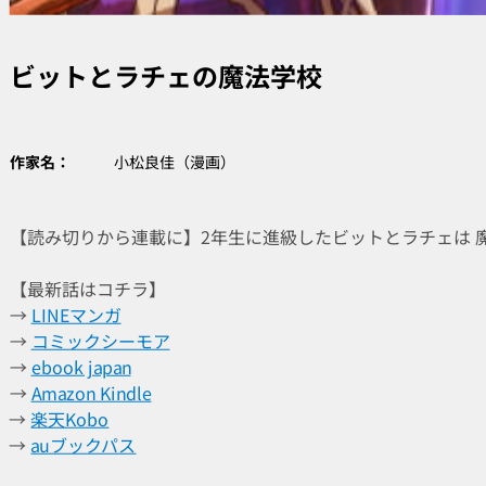
ビットとラチェの魔法学校
作家名：
小松良佳（漫画）
【読み切りから連載に】2年生に進級したビットとラチェは 
【最新話はコチラ】
→
LINEマンガ
→
コミックシーモア
→
ebook japan
→
Amazon Kindle
→
楽天Kobo
→
auブックパス