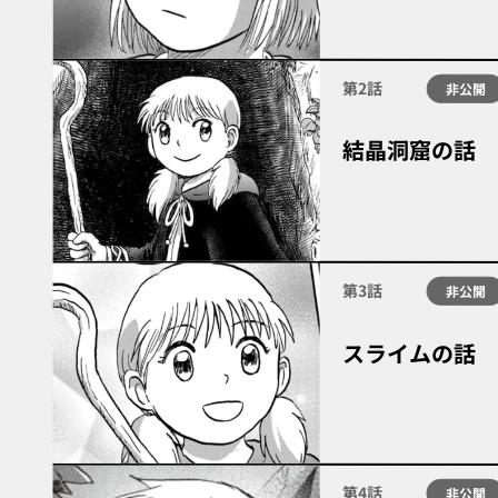
第2話
非公開
結晶洞窟の話
第3話
非公開
スライムの話
第4話
非公開