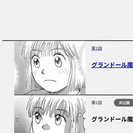
第1話
グランドール魔
第1話
非公開
グランドール魔