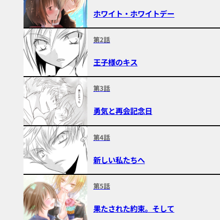
ホワイト・ホワイトデー
第2話
王子様のキス
第3話
勇気と再会記念日
第4話
新しい私たちへ
第5話
果たされた約束。そして