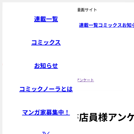
おもしろさ無限大。Gakken発エンタメ漫画サイト
連載一覧
連載一覧
コミックス
お知
コミックス
連載一覧
コミックス
お知らせ
トップ
「恋ひ恋ひて」書店員様アンケート
コミックノーラとは
マンガ家募集中！
「恋ひ恋ひて」書店員様アン