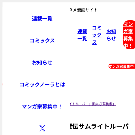
おもしろさ無限大。Gakken発エンタメ漫画サイト
連載一覧
マン
コミ
連載
お知
ガ家
ック
一覧
らせ
募集
コミックス
ス
中！
お知らせ
連載一覧
コミックス
マンガ家募集中
コミックノーラとは
トップ
お知らせ
【訂正とお詫び】「『鎧伝サムライトルーパー』画集 桜華絢爛」
マンガ家募集中！
【訂正とお詫び】「『鎧伝サムライトルーパ
ー』画集 桜華絢爛」