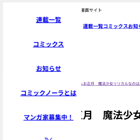
おもしろさ無限大。Gakken発エンタメ漫画サイト
連載一覧
連載一覧
コミックス
お知
コミックス
連載一覧
コミックス
お知らせ
トップ
お知らせ
クリスマス＆お正月 魔法少女リリカルなのは
コミックノーラとは
クリスマス＆お正月 魔法少
マンガ家募集中！
2025年12月24日 18時00分