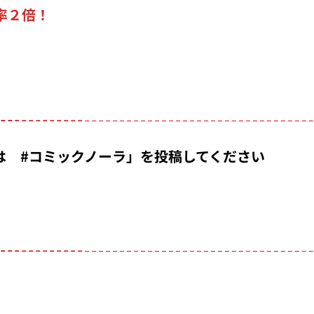
率２倍！
のは
#
コミックノーラ」を投稿してください