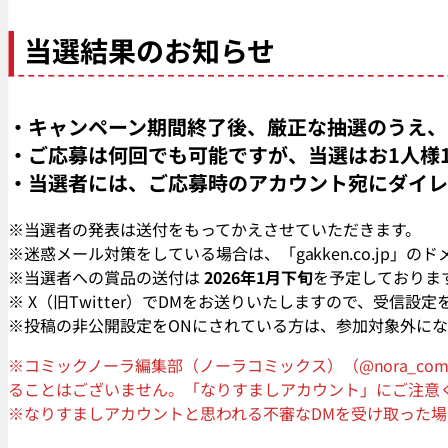
当選結果のお知らせ
・キャンペーン期間終了後、厳正な抽選のうえ、
・ご応募は何回でも可能ですが、当選はお1人様
・当選者には、ご応募時のアカウント宛にダイレ
※当選者の発表は送付をもってかえさせていただきます。
※迷惑メール対策をしている場合は、「gakken.co.jp」
※当選者への賞品の送付は
2026年1月下旬
を予定しておりま
※ X（旧Twitter）でDMをお送りいたしますので、受信
※投稿の非公開設定をONにされている方は、参加対象外に
※コミックノーラ編集部（ノーラコミックス）（@nora_c
ることはございません。「なりすましアカウント」にご注意
※なりすましアカウントと思われる不審なDMを受け取った