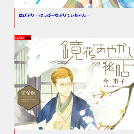
はぴぷり ─はっぴーなぷりてぃちゃん─
04/02