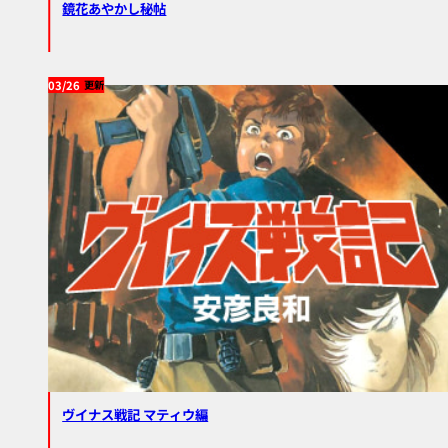
鏡花あやかし秘帖
03/26
ヴイナス戦記 マティウ編