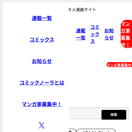
検索フォーム
おもしろさ無限大。Gakken発エンタメ漫画サイト
連載一覧
マン
コミ
連載
お知
ガ家
ック
一覧
らせ
募集
コミックス
ス
中！
お知らせ
連載一覧
コミックス
マンガ家募集中
コミックノーラとは
トップ
連載一覧
マンガ家募集中！
検索