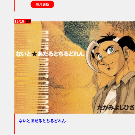
隔月更新
12/18
ないとあだるとちるどれん