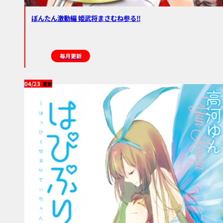
ぼんたん激動編 姫武将まさむね参る!!
毎月更新
04/23