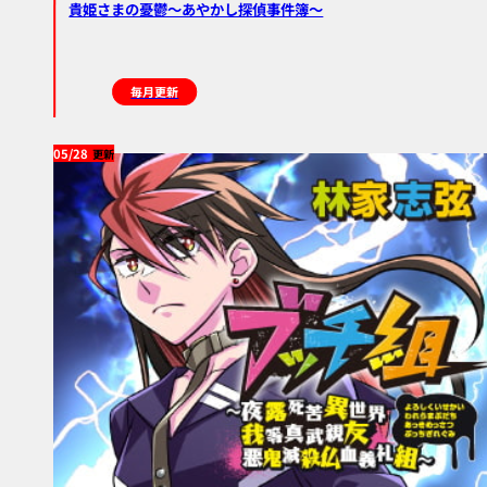
貴姫さまの憂鬱～あやかし探偵事件簿～
毎月更新
05/28