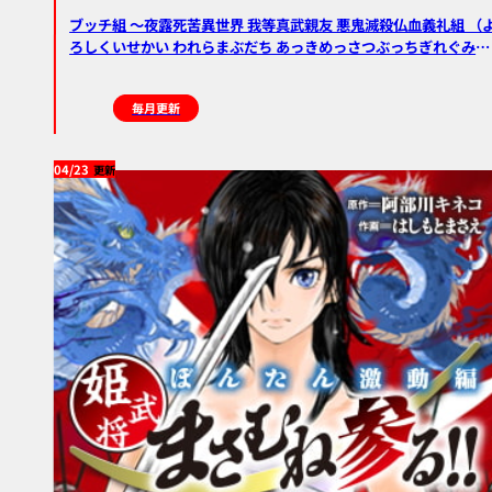
ブッチ組 ～夜露死苦異世界 我等真武親友 悪鬼滅殺仏血義礼組 （
ろしくいせかい われらまぶだち あっきめっさつぶっちぎれぐみ）
～
毎月更新
04/23